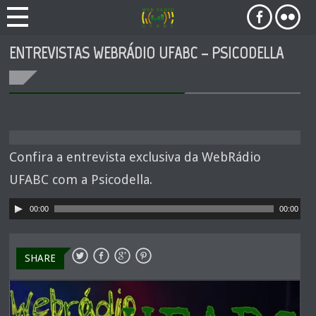
ENTREVISTAS WEBRÁDIO UFABC – PSICODELLA
Confira a entrevista exclusiva da WebRádio
UFABC com a Psicodella.
Tocador
00:00
00:00
de
áudio
SHARE