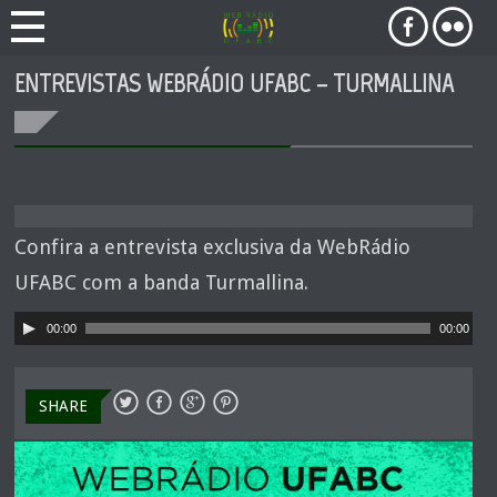
ENTREVISTAS WEBRÁDIO UFABC – TURMALLINA
Confira a entrevista exclusiva da WebRádio
UFABC com a banda Turmallina.
Tocador
00:00
00:00
de
áudio
SHARE