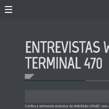
ENTREVISTAS 
TERMINAL 470
Confira a entrevista exclusiva da WebRádio UFABC com